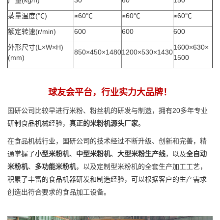
产量(kg/h)
30
60
150
蒸量温度(℃)
≥60℃
≥60℃
≥60℃
额定转速(r/min)
600
600
600
外形尺寸(L×W×H)
1600×630×
850×450×1480
1200×530×1430
(mm)
1500
球友会平台，行业实力大品牌！
国研公司比较早进行米粉、粉丝机的研发与制造，拥有20多年专业
研制食品机械经验，
真正的米粉机源头厂家
。
在食品机械行业，国研公司的技术经过不断升级、创新和完善，精
通掌握了
小型米粉机
、
中型米粉机
、
大型米粉生产线
，以及
全自动
米粉机
、
多功能米粉机
，以及定制型米粉机的全套生产加工工艺，
积累了丰富的食品机器研发和制造经验，可以根据客户的生产需求
创造出符合要求的食品加工设备。