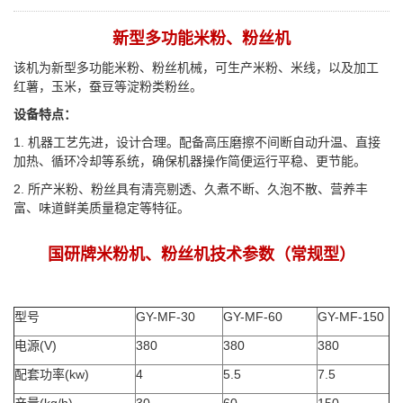
新型多功能米粉、粉丝机
该机为新型多功能米粉、粉丝机械，可生产米粉、米线，以及加工
红薯，玉米，蚕豆等淀粉类粉丝。
设备特点：
1. 机器工艺先进，设计合理。配备高压磨擦不间断自动升温、直接
加热、循环冷却等系统，确保机器操作简便运行平稳、更节能。
2. 所产米粉、粉丝具有清亮剔透、久煮不断、久泡不散、营养丰
富、味道鲜美质量稳定等特征。
国研牌米粉机、粉丝机技术参数（常规型）
型号
GY-MF-30
GY-MF-60
GY-MF-150
电源(V)
380
380
380
配套功率(kw)
4
5.5
7.5