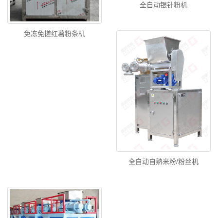
全自动银针粉机
免冻免搓红薯粉条机
全自动自熟米粉/粉丝机