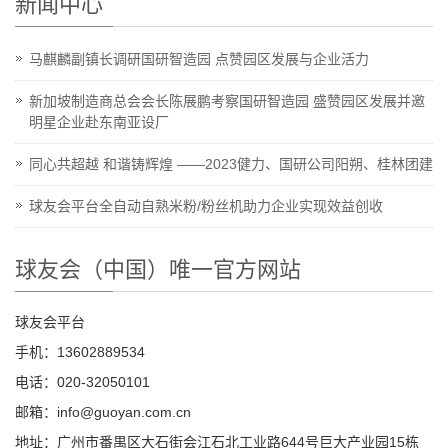
新闻中心
马麒麟副镇长调研国研智造园 点赞园区发展与企业活力
新加坡制造商总会会长陈展鹏考察国研智造园 盛赞园区发展并邀
明星企业赴东南亚设厂
同心共超越 和谐铸辉煌 ——2023健力、国研公司阳朔、桂林团建
球友会平台全自动自熟米粉/粉丝机助力企业实现效益创收
球友会（中国）唯一官方网站
球友会平台
手机：13602889534
电话：020-32050101
邮箱：info@guoyan.com.cn
地址：广州市番禺区大石街会江石北工业路644号巨大产业园15栋