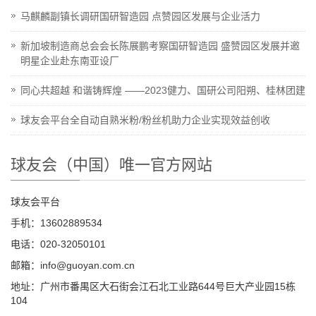
马麒麟副镇长调研国研智造园 点赞园区发展与企业活力
新加坡制造商总会会长陈展鹏考察国研智造园 盛赞园区发展并邀
明星企业赴东南亚设厂
同心共超越 和谐铸辉煌 ——2023健力、国研公司阳朔、桂林团建
球友会平台全自动自熟米粉/粉丝机助力企业实现效益创收
球友会（中国）唯一官方网站
球友会平台
手机：13602889534
电话：020-32050101
邮箱：info@guoyan.com.cn
地址：广州市番禺区大石街会江石北工业路644号巨大产业园15栋
104