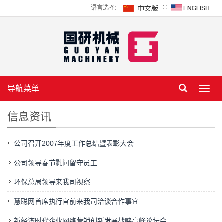
语言选择：
∷
导航菜单
Toggl
navig
信息资讯
公司召开2007年度工作总结暨表彰大会
公司领导春节慰问留守员工
环保总局领导来我司视察
慧聪网首席执行官前来我司洽谈合作事宜
新经济时代企业网络营销创新发展战略高峰论坛会