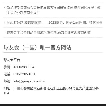
新加坡制造商总会会长陈展鹏考察国研智造园 盛赞园区发展并邀
明星企业赴东南亚设厂
同心共超越 和谐铸辉煌 ——2023健力、国研公司阳朔、桂林团建
球友会平台全自动自熟米粉/粉丝机助力企业实现效益创收
球友会（中国）唯一官方网站
球友会平台
手机：13602889534
电话：020-32050101
邮箱：info@guoyan.com.cn
地址：广州市番禺区大石街会江石北工业路644号巨大产业园15栋
104