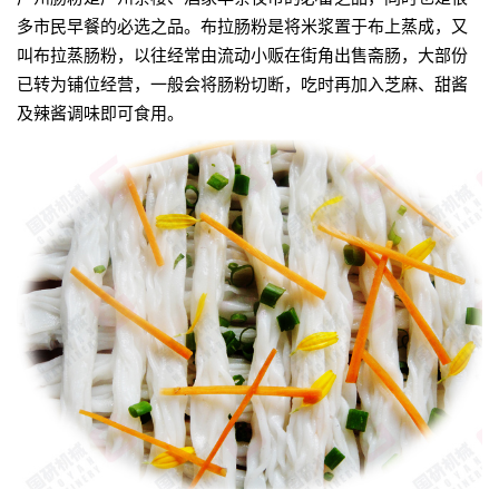
多市民早餐的必选之品。布拉肠粉是将米浆置于布上蒸成，又
叫布拉蒸肠粉，以往经常由流动小贩在街角出售斋肠，大部份
已转为铺位经营，一般会将肠粉切断，吃时再加入芝麻、甜酱
及辣酱调味即可食用。