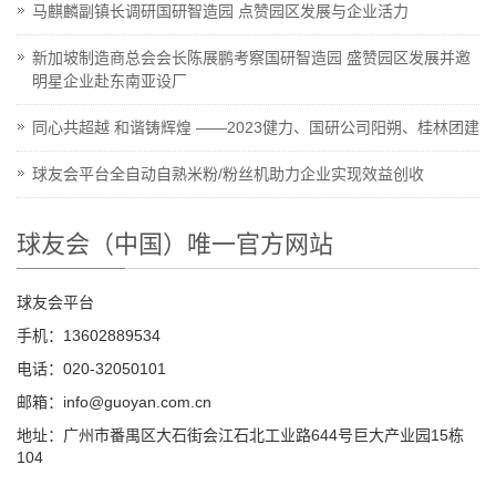
马麒麟副镇长调研国研智造园 点赞园区发展与企业活力
新加坡制造商总会会长陈展鹏考察国研智造园 盛赞园区发展并邀
明星企业赴东南亚设厂
同心共超越 和谐铸辉煌 ——2023健力、国研公司阳朔、桂林团建
球友会平台全自动自熟米粉/粉丝机助力企业实现效益创收
球友会（中国）唯一官方网站
球友会平台
手机：13602889534
电话：020-32050101
邮箱：info@guoyan.com.cn
地址：广州市番禺区大石街会江石北工业路644号巨大产业园15栋
104