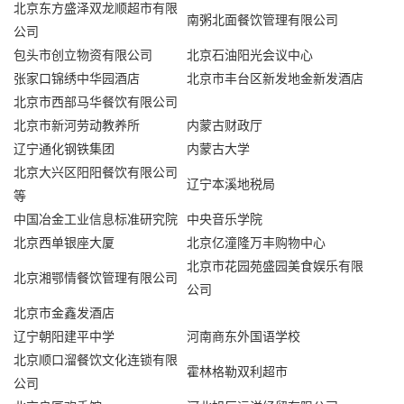
北京东方盛泽双龙顺超市有限
南粥北面餐饮管理有限公司
公司
包头市创立物资有限公司
北京石油阳光会议中心
张家口锦绣中华园酒店
北京市丰台区新发地金新发酒店
北京市西部马华餐饮有限公司
北京市新河劳动教养所
内蒙古财政厅
辽宁通化钢铁集团
内蒙古大学
北京大兴区阳阳餐饮有限公司
辽宁本溪地税局
等
中国冶金工业信息标准研究院
中央音乐学院
北京西单银座大厦
北京亿潼隆万丰购物中心
北京市花园苑盛园美食娱乐有限
北京湘鄂情餐饮管理有限公司
公司
北京市金鑫发酒店
辽宁朝阳建平中学
河南商东外国语学校
北京顺口溜餐饮文化连锁有限
霍林格勒双利超市
公司