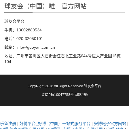
球友会（中国）唯一官方网站
球友会平台
手机：13602889534
电话：020-32050101
邮箱：info@guoyan.com.cn
地址：广州市番禺区大石街会江石北工业路644号巨大产业园15栋
104
CopyRight 2018 All Right Reserved 球友会平台
粤ICP备10047758号
网站地图
乐鱼注册
|
好博平台_好博（中国）一站式服务平台
|
安博电子官方网站
|