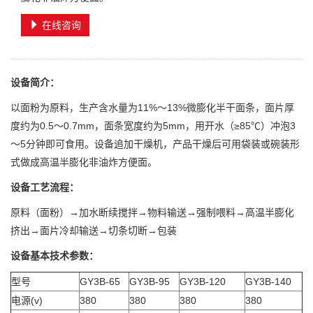
在线咨询
设备简介：
以面粉为原料，生产含水量为11%～13%微膨化半干面条，面片厚
度约为0.5～0.7mm，面条宽度约为5mm，用开水（≥85℃）冲泡3
～5分钟即可食用。设备追加干燥机，产品干燥后可用袋装或碗装形
式做成高温半膨化非油炸方便面。
设备工艺流程：
原料（面粉）→加水断续搅拌→物料输送→强制喂料→高温半膨化
挤出→面片冷却输送→切条切断→包装
设备基本技术参数：
型号
GY3B-65
GY3B-95
GY3B-120
GY3B-140
电源(v)
380
380
380
380