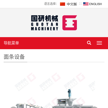
语言选择：
∷
导航菜单
Toggl
navig
面条设备