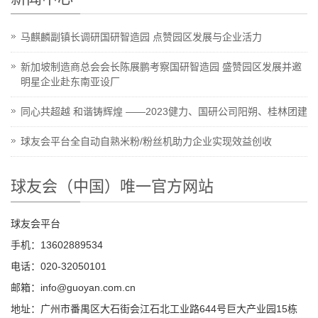
马麒麟副镇长调研国研智造园 点赞园区发展与企业活力
新加坡制造商总会会长陈展鹏考察国研智造园 盛赞园区发展并邀
明星企业赴东南亚设厂
同心共超越 和谐铸辉煌 ——2023健力、国研公司阳朔、桂林团建
球友会平台全自动自熟米粉/粉丝机助力企业实现效益创收
球友会（中国）唯一官方网站
球友会平台
手机：13602889534
电话：020-32050101
邮箱：info@guoyan.com.cn
地址：广州市番禺区大石街会江石北工业路644号巨大产业园15栋