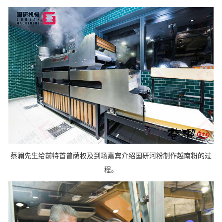
蔡澜先生给前特首曾荫权及到场嘉宾介绍国研河粉制作越南粉的过
程。