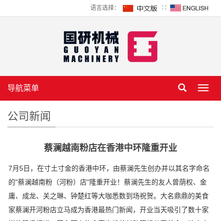
语言选择：
∷
导航菜单
Toggl
navig
公司新闻
蔡澜越南粉店在香港中环隆重开业
7月5日，在寸土寸金的香港中环，由蔡澜先生创办并以其名字命名
的"蔡澜越南粉（河粉）店"隆重开业！蔡澜先生的友人曾荫权、金
庸、成龙、关之琳、钟楚红等大咖悉数到场祝贺。大名鼎鼎的美食
家蔡澜开河粉店立马成为香港最热门新闻，开业当天吸引了数十家