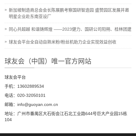
新加坡制造商总会会长陈展鹏考察国研智造园 盛赞园区发展并邀
明星企业赴东南亚设厂
同心共超越 和谐铸辉煌 ——2023健力、国研公司阳朔、桂林团建
球友会平台全自动自熟米粉/粉丝机助力企业实现效益创收
球友会（中国）唯一官方网站
球友会平台
手机：13602889534
电话：020-32050101
邮箱：info@guoyan.com.cn
地址：广州市番禺区大石街会江石北工业路644号巨大产业园15栋
104