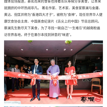
媒体现场报道，慕名而来的食客也排着长队等候分享美食，让本来
就拥挤的中环热闹非凡。 著名作家、艺术家、美食家蔡澜与金庸、
黄沾、倪匡并称为"香港四大才子"，被称为"食神"，现任世界华人健
康饮食协会主席、中国美食纪录片《舌尖上的中国》节目总顾问。
蔡澜先生数尽天下美食，为了寻找一碗自己"一生难忘"的越南粉遍
访世界各地，终于在墨尔本找到钟意的"味道"。