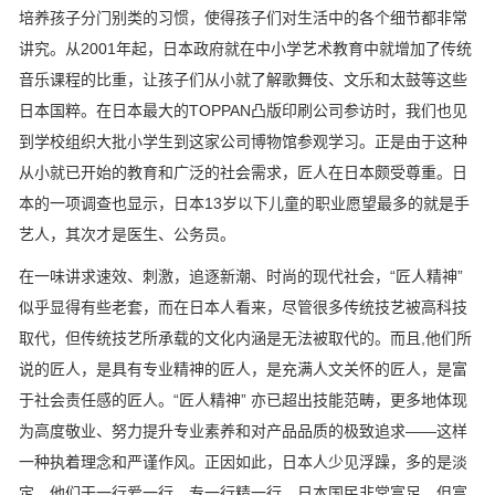
培养孩子分门别类的习惯，使得孩子们对生活中的各个细节都非常
讲究。从2001年起，日本政府就在中小学艺术教育中就增加了传统
音乐课程的比重，让孩子们从小就了解歌舞伎、文乐和太鼓等这些
日本国粹。在日本最大的TOPPAN凸版印刷公司参访时，我们也见
到学校组织大批小学生到这家公司博物馆参观学习。正是由于这种
从小就已开始的教育和广泛的社会需求，匠人在日本颇受尊重。日
本的一项调查也显示，日本13岁以下儿童的职业愿望最多的就是手
艺人，其次才是医生、公务员。
在一味讲求速效、刺激，追逐新潮、时尚的现代社会，“匠人精神”
似乎显得有些老套，而在日本人看来，尽管很多传统技艺被高科技
取代，但传统技艺所承载的文化内涵是无法被取代的。而且,他们所
说的匠人，是具有专业精神的匠人，是充满人文关怀的匠人，是富
于社会责任感的匠人。“匠人精神” 亦已超出技能范畴，更多地体现
为高度敬业、努力提升专业素养和对产品品质的极致追求——这样
一种执着理念和严谨作风。正因如此，日本人少见浮躁，多的是淡
定，他们干一行爱一行，专一行精一行。日本国民非常富足，但富