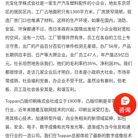
光宝化学株式会社是一家生产汽车塑料配件的小企业，地处东京郊
区的居民区内，工厂占地面积只有1300平方米，厂房狭窄简陋，就
连厂房门口也堆满了材料。这样的生产环境，如果在国内，消防、
安监、环保都通不过，而日本政府从国情出发给了小企业相对宽松
的空间，没有一刀切。工厂管理井然有序，员工在各自的工位上专
注守责，出厂的产品百分百实行单件检测无差错，办厂56年，产品
长期供应丰田、日产等大牌企业。全厂员工47人，年产值达9亿日
元。社长坦然地告诉我们，他们的毛利率约35%，净利润3%。我们
都很惊讶，走访几家企业后才明白，日本是小政府大社会，市场非
常成熟，社会福利完善，办企业不受干扰，虽然没有暴利，但老
板、员工及社会各安其是，和谐互利。
Toppan凸版印刷株式会社成立于1900年，凸版印刷是非常传统的
行业，近年来随着互联网技术的兴起，印刷业深受打击。Toppan利
用其核心技术，加速转型升级，向业务相关的新领域延伸，如包
装、安全、电子、数字成像和光导发光等，逐渐成为当今信息和通
信行业的一流公司。我们在Toppan总部体验了最新的数字成像技术