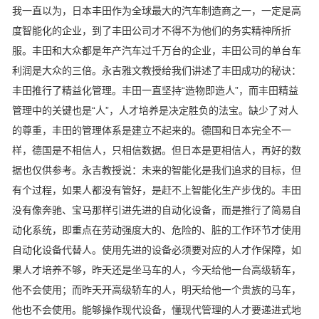
我一直以为，日本丰田作为全球最大的汽车制造商之一，一定是高
度智能化的企业，到了丰田公司才不得不为他们的务实精神所折
服。丰田和大众都是年产汽车过千万台的企业，丰田公司的单台车
利润是大众的三倍。永吉雅文教授给我们讲述了丰田成功的秘诀：
丰田推行了精益化管理。丰田一直坚持“造物即造人”，而丰田精益
管理中的关键也是“人”，人才培养是决定胜负的法宝。缺少了对人
的尊重，丰田的管理体系是建立不起来的。德国和日本完全不一
样，德国是不相信人，只相信数据。但日本是更相信人，再好的数
据也仅供参考。永吉教授说：未来的智能化是我们追求的目标，但
有个过程，如果人都没有管好，是赶不上智能化生产步伐的。丰田
没有像奔驰、宝马那样引进先进的自动化设备，而是推行了简易自
动化系统，即重点在劳动强度大的、危险的、脏的工作环节才使用
自动化设备代替人。使用先进的设备必须要对应的人才作保障，如
果人才培养不够，昨天还是坐马车的人，今天给他一台高级轿车，
他不会使用；而昨天开高级轿车的人，明天给他一个贵族的马车，
他也不会使用。能够操作现代设备，懂现代管理的人才要递进式地