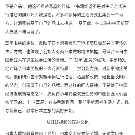
不是产品”。他这样描述茑屋的目标：“书籍难道不是对生活方式进
行描绘的媒介吗？我是指，将多种多样的生活方式汇集到一个地
方，让消费者基于自己的品味去挑选。”基于此，在此举办中国新匠
人展就不难理解了。
茑屋书店的定位，反映了日本消费者乐于追求高质量却并非奢侈的
生活方式，也体现了创始人对商业本质的精准把握，最适合来自中
国新匠人在这里找寻生活的真谛。而“茑屋”品牌的成功，更是精准
地诠释了日本民族的一大可贵特质——学习能力强，对新事物接受
快。他们特别善于对新事物进行挖掘、拓展和改造，经相当长时间
的努力，创建属于自己的品牌。而这样的匠人精神，正是处于中国
经济发展新常态之下，肩负传承与转型双重任务的中国新匠人们亟
需学习的。 伫立茑屋，在书香雅趣间，我们重新思考生活方式，找
寻着自己，欣享日本之旅的美好开始。
从娃娃抓起的匠心文化
日本人重视教育是出了名的。日本女人只要结了婚，无论学历多