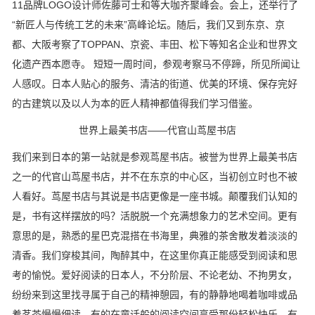
11品牌LOGO设计师佐藤可士和等大咖齐聚峰会。会上，还举行了
“新匠人与传统工艺的未来”高峰论坛。随后，我们又到东京、京
都、大阪考察了TOPPAN、京瓷、丰田、松下等知名企业和世界文
化遗产西本愿寺。 短短一周时间，参观考察马不停蹄，所见所闻让
人感叹。日本人贴心的服务、清洁的街道、优美的环境、保存完好
的古建筑以及以人为本的匠人精神都值得我们学习借鉴。
世界上最美书店——代官山茑屋书店
我们来到日本的第一站就是参观茑屋书店。被誉为世界上最美书店
之一的代官山茑屋书店，并不在东京的中心区，当初创立时也不被
人看好。茑屋书店与其说是书店更像是一座书城。颠覆我们认知的
是，书有这样摆放的吗？活脱脱一个充满想象力的艺术空间。更有
意思的是，熟悉的星巴克混搭在书海里，典雅的茶舍散发着淡淡的
清香。我们穿梭其间，陶醉其中，在这里你真正能感受到阅读和思
考的愉悦。爱好阅读的日本人，不分阶层、不论老幼、不拘男女，
纷纷来到这里找寻属于自己的精神憩园，有的静静地喝着咖啡或品
着茗茶慢慢细读，有的在童话般的阅读空间享受那份轻松快乐，有