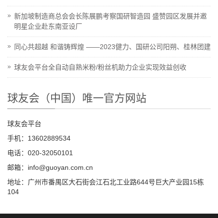
新加坡制造商总会会长陈展鹏考察国研智造园 盛赞园区发展并邀
明星企业赴东南亚设厂
同心共超越 和谐铸辉煌 ——2023健力、国研公司阳朔、桂林团建
球友会平台全自动自熟米粉/粉丝机助力企业实现效益创收
球友会（中国）唯一官方网站
球友会平台
手机：13602889534
电话：020-32050101
邮箱：info@guoyan.com.cn
地址：广州市番禺区大石街会江石北工业路644号巨大产业园15栋
104