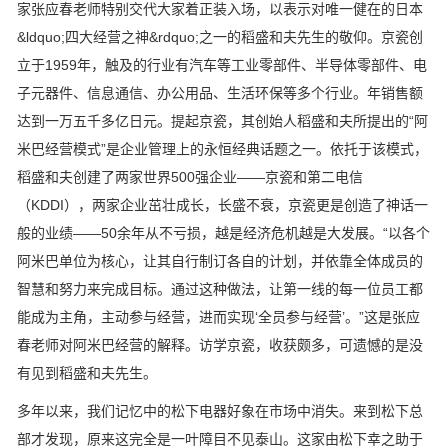
家张应春老师特别交代大家着正装入场，以表示对唯一健在的日本
&ldquo;四大经营之神&rdquo;之一的稻盛和夫先生的敬仰。京瓷创
立于1959年，触及的行业有汽车等工业零部件、半导体零部件、电
子元器件、信息通信、办公用品、生活环保等多个行业。年销售额
达到一万五千多亿日元。提起京瓷，其创始人稻盛和夫所提出的“阿
米巴经营模式”是企业管理上的永恒经典话题之一。依托于该模式，
稻盛和夫创建了两家世界500强企业——京瓷和第二电信
（KDDI），两家企业茁壮成长，长盛不衰，京瓷更是创造了神话一
般的业绩——50余年从不亏损，越是经济危机越是大发展。“以各个
阿米巴单位为核心，让其自行制订各自的计划，并依靠全体成员的
智慧和努力来完成目标。通过这种做法，让第一线的每一位员工都
能成为主角，主动参与经营，进而实现‘全员参与经营’。”这是张应
春老师对阿米巴经营的解释。访学京瓷，收获颇多，可遗憾的是没
有见到稻盛和夫先生。
多年以来，我们记忆中的松下电器好象在市场中消失。来到松下总
部才发现，原来这完全是一叶障目不见泰山。这家由松下幸之助于