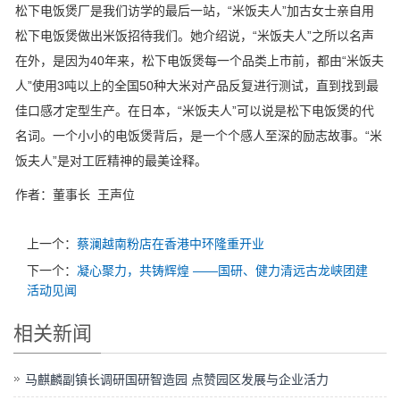
松下电饭煲厂是我们访学的最后一站，“米饭夫人”加古女士亲自用
松下电饭煲做出米饭招待我们。她介绍说，“米饭夫人”之所以名声
在外，是因为40年来，松下电饭煲每一个品类上市前，都由“米饭夫
人”使用3吨以上的全国50种大米对产品反复进行测试，直到找到最
佳口感才定型生产。在日本，“米饭夫人”可以说是松下电饭煲的代
名词。一个小小的电饭煲背后，是一个个感人至深的励志故事。“米
饭夫人”是对工匠精神的最美诠释。
作者：董事长 王声位
上一个：
蔡澜越南粉店在香港中环隆重开业
下一个：
凝心聚力，共铸辉煌 ——国研、健力清远古龙峡团建
活动见闻
相关新闻
马麒麟副镇长调研国研智造园 点赞园区发展与企业活力