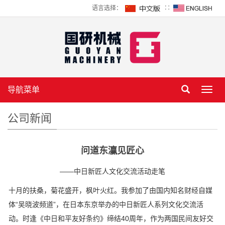
语言选择：
∷
导航菜单
Toggl
navig
公司新闻
问道东灜见匠心
——中日新匠人文化交流活动走笔
十月的扶桑，菊花盛开，枫叶火红。我参加了由国内知名财经自媒
体“吴晓波频道”，在日本东京举办的中日新匠人系列文化交流活
动。时逢《中日和平友好条约》缔结40周年，作为两国民间友好交