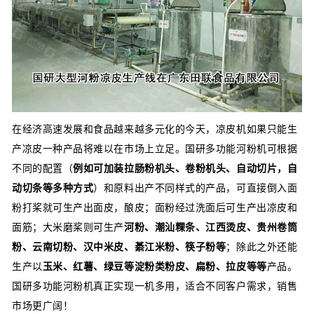
在经济高速发展和食品越来越多元化的今天，凉皮机如果只能生
产凉皮一种产品将难以在市场上立足。国研多功能河粉机可根据
不同的配置（
例如可加装拉肠粉机头、卷粉机头、自动切片，自
动切条等多种方式
）和原料出产不同样式的产品，可直接倒入面
粉打桨就可生产出面皮，酿皮；面粉经过洗面后可生产出凉皮和
面筋；大米磨桨则可生产
河粉、潮汕粿条、江西烫皮、贵州卷筒
粉、云南切粉、汉中米皮、綦江米粉、筷子粉等
；除此之外还能
生产以
玉米、红薯、绿豆等淀粉类粉皮、扁粉、拉皮等等
产品。
国研多功能河粉机真正实现一机多用，适合不同客户需求，销售
市场更广阔！