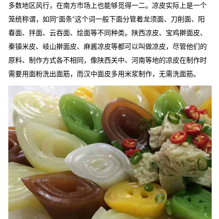
多数地区风行，在南方市场上也能够觅得一二。凉皮实际上是一个
笼统称谓，如同“面条”这个词一般下面分管着龙须面、刀削面、阳
春面、拌面、云吞面、烩面等不同种类。陕西凉皮、宝鸡擀面皮、
秦镇米皮、岐山擀面皮、麻酱凉皮等都可以叫做凉皮，尽管他们的
原料、制作方式各不相同，像陕西关中、河南等地的凉皮在制作时
需要用面粉洗出面筋，而汉中面皮多用米浆制作，无需洗面筋。