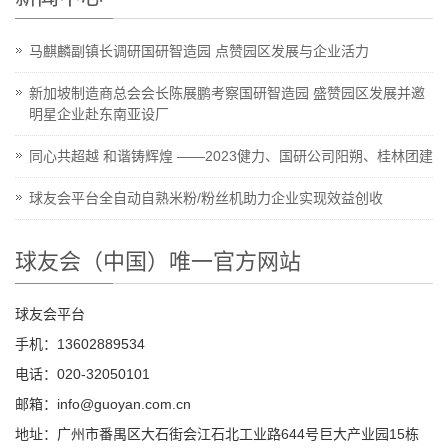
马麒麟副镇长调研国研智造园 点赞园区发展与企业活力
新加坡制造商总会会长陈展鹏考察国研智造园 盛赞园区发展并邀
明星企业赴东南亚设厂
同心共超越 和谐铸辉煌 ——2023健力、国研公司阳朔、桂林团建
球友会平台全自动自熟米粉/粉丝机助力企业实现效益创收
球友会（中国）唯一官方网站
球友会平台
手机：13602889534
电话：020-32050101
邮箱：info@guoyan.com.cn
地址：广州市番禺区大石街会江石北工业路644号巨大产业园15栋