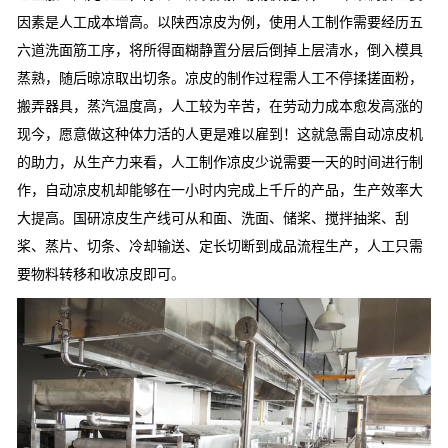
因素是人工成本增高。以陕西凉皮为例，使用人工制作需要经历五
六道洗面筋工序，将所得面糊静置分层后倒掉上层清水，倒入模具
蒸熟，随后晾凉取出切条。凉皮的制作过程需人工不停揉搓面粉，
搬弄器具，蒸汽温度高，人工较为辛苦，在劳动力成本愈发高涨的
现今，愿意做这种体力活的人更是难以雇到！这就急需自动凉皮机
的助力，从生产力来看，人工制作凉皮少说需要一天的时间进行制
作，自动凉皮机却能够在一小时内完成上千斤的产品，生产效率大
大提高。国研凉皮生产线可从和面、洗面、储桨、搅拌抽桨、刮
桨、蒸片、切条、冷却输送、定长切断到成品流程生产，人工只需
要物料转移和收凉皮即可
。