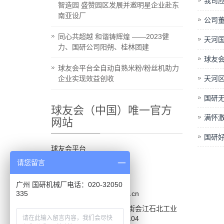
我司
智造园 盛赞园区发展并邀明星企业赴东
南亚设厂
公司
同心共超越 和谐铸辉煌 ——2023健
天河
力、国研公司阳朔、桂林团建
球友会
球友会平台全自动自熟米粉/粉丝机助力
企业实现效益创收
天河
国研
球友会（中国）唯一官方
满怀激
网站
国研
球友会平台
请您留言
手机：13602889534
电话：020-32050101
广州 国研机械厂电话：020-32050
335
邮箱：info@guoyan.com.cn
地址：广州市番禺区大石街会江石北工业
路644号巨大产业园15栋104