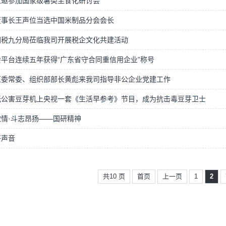
应邀参加国家级薯类主食化研讨会
董事长王声位当选中国米制品分会会长
国税九分局莅临我司开展税企文化共建活动
平台连续五年获得“广东省守合同重信用企业”称号
区委常委、组织部部长黄彪来我司指导非公企业党建工作
无公害豆芽机上央视一套《生活早参考》节目，成为抗击毒豆芽卫士
情·斗志昂扬——国研精神
好声音
共10 页
首页
上一页
1
2